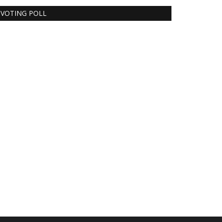
VOTING POLL