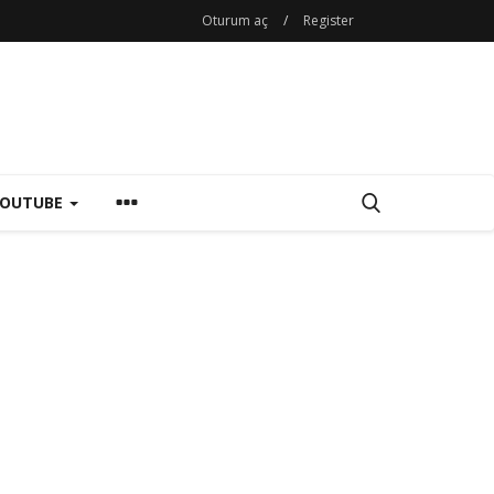
Oturum aç
/
Register
YOUTUBE